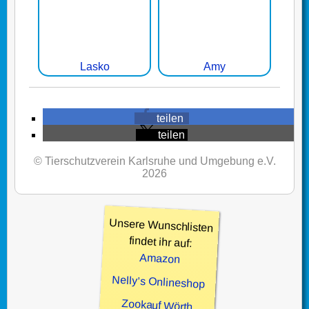
Lasko
Amy
teilen
teilen
© Tierschutzverein Karlsruhe und Umgebung e.V.
2026
Unsere Wunschlisten
findet ihr auf:
Amazon
Nelly’s Onlineshop
Zookauf Wörth